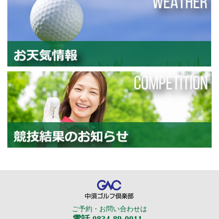
お
競
中須ゴルフ倶楽部
ご予約・お問い合わせは
電話 0834-89-0011