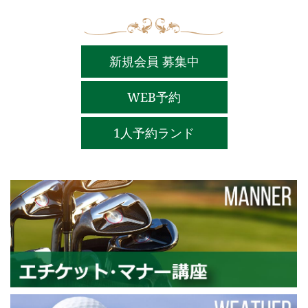
新規会員 募集中
WEB予約
1人予約ランド
エ