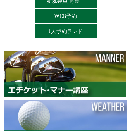
新規会員 募集中
WEB予約
1人予約ランド
エ