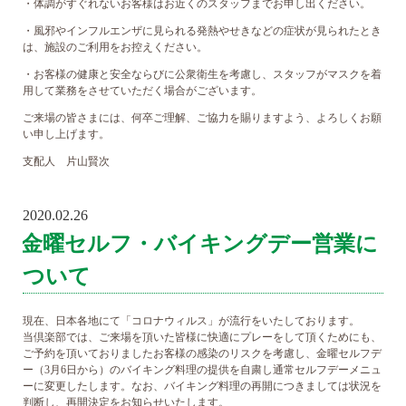
・体調がすぐれないお客様はお近くのスタッフまでお申し出ください。
・風邪やインフルエンザに見られる発熱やせきなどの症状が見られたとき
は、施設のご利用をお控えください。
・お客様の健康と安全ならびに公衆衛生を考慮し、スタッフがマスクを着
用して業務をさせていただく場合がございます。
ご来場の皆さまには、何卒ご理解、ご協力を賜りますよう、よろしくお願
い申し上げます。
支配人 片山賢次
2020.02.26
POSTED
ON
金曜セルフ・バイキングデー営業に
ついて
現在、日本各地にて「コロナウィルス」が流行をいたしております。
当倶楽部では、ご来場を頂いた皆様に快適にプレーをして頂くためにも、
ご予約を頂いておりましたお客様の感染のリスクを考慮し、金曜セルフデ
ー（3月6日から）のバイキング料理の提供を自粛し通常セルフデーメニュ
ーに変更したします。なお、バイキング料理の再開につきましては状況を
判断し、再開決定をお知らせいたします。