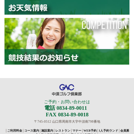
お
競
中須ゴルフ倶楽部
ご予約・お問い合わせは
電話 0834-89-0011
FAX 0834-89-0018
〒745-0512 山口県周南市大字中須南798番地
│
ご利用料金
│
コース案内
│
施設案内
│
レストラン
│
マナー
│
WEB予約
│
1人予約ランド
│
会員募