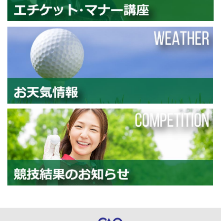
エ
お
競