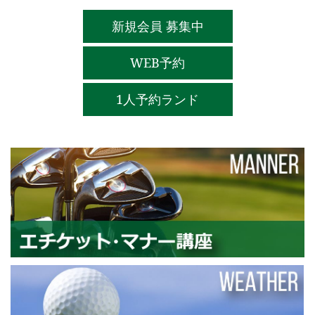
新規会員 募集中
WEB予約
1人予約ランド
エ