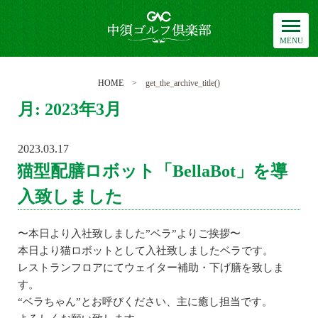
中須ゴルフ倶楽部
HOME
> get_the_archive_title()
月:
2023年3月
2023.03.17
POSTED
ON
猫型配膳ロボット「BellaBot」を導
入致しました
〜本日より入社致しました”ベラ”よりご挨拶〜
本日より猫ロボットとして入社致しましたベラです。
レストランフロアにてウェイター補助・下げ膳を致しま
す。
“ベラちゃん”とお呼びください、主に癒し担当です。