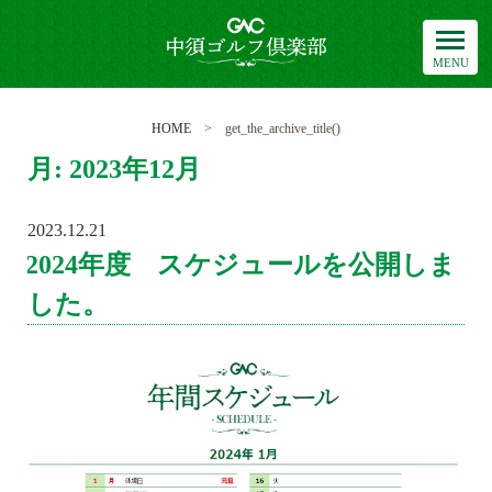
中須ゴルフ倶楽部
HOME
> get_the_archive_title()
月:
2023年12月
2023.12.21
POSTED
ON
2024年度 スケジュールを公開しま
した。