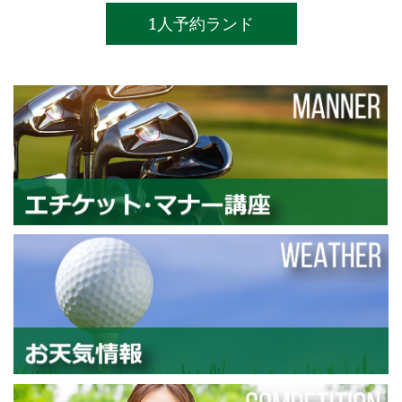
1人予約ランド
エ
お