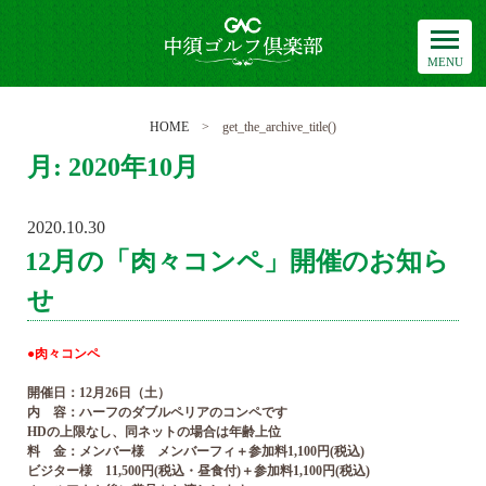
中須ゴルフ倶楽部
HOME
> get_the_archive_title()
月:
2020年10月
2020.10.30
POSTED
ON
12月の「肉々コンペ」開催のお知ら
せ
●肉々コンペ
開催日：12月26日（土）
内 容：ハーフのダブルペリアのコンペです
HDの上限なし、同ネットの場合は年齢上位
料 金：メンバー様 メンバーフィ＋参加料1,100円(税込)
ビジター様 11,500円(税込・昼食付)＋参加料1,100円(税込)