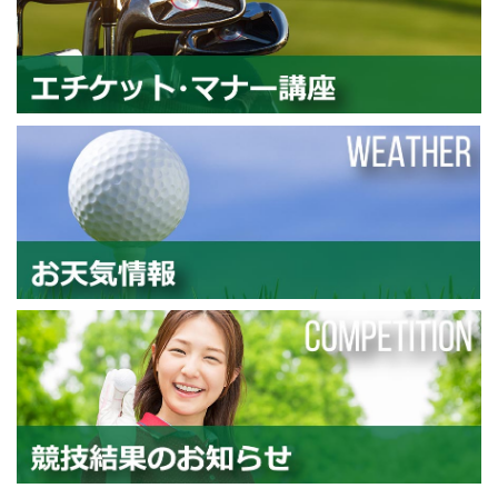
エ
お
競