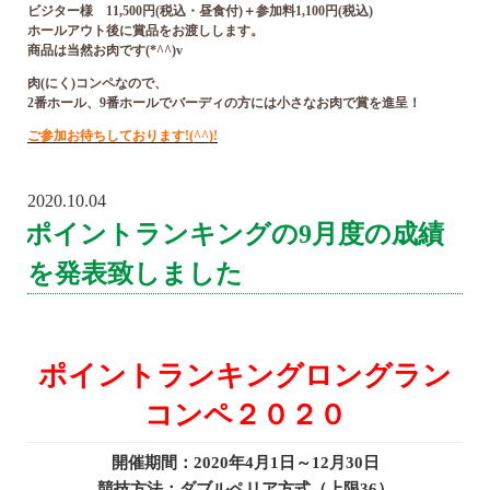
ビジター様 11,500円(税込・昼食付)＋参加料1,100円(税込)
ホールアウト後に賞品をお渡しします。
商品は当然お肉です(*^^)v
肉(にく)コンペなので、
2番ホール、9番ホールでバーディの方には小さなお肉で賞を進呈！
ご参加お待ちしております!(^^)!
2020.10.04
POSTED
ON
ポイントランキングの9月度の成績
を発表致しました
ポイントランキングロングラン
コンペ２０２０
開催期間：2020年4月1日～12月30日
競技方法：ダブルペリア方式（上限36）