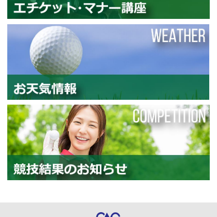
エ
お
競
中須ゴルフ倶楽部