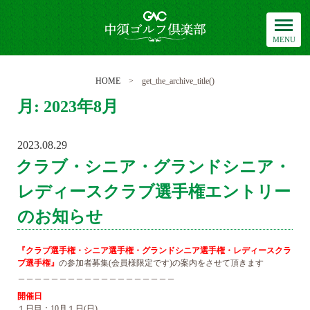
中須ゴルフ倶楽部
HOME
> get_the_archive_title()
月:
2023年8月
2023.08.29
POSTED
ON
クラブ・シニア・グランドシニア・
レディースクラブ選手権エントリー
のお知らせ
『クラブ選手権・シニア選手権・グランドシニア選手権・レディースクラ
ブ選手権』
の参加者募集(会員様限定です)の案内をさせて頂きます
＿＿＿＿＿＿＿＿＿＿＿＿＿＿＿＿＿＿＿
開催日
１日目：10月１日(日)