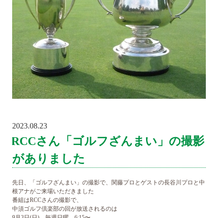
2023.08.23
POSTED
ON
RCCさん「ゴルフざんまい」の撮影
がありました
先日、「ゴルフざんまい」の撮影で、関藤プロとゲストの長谷川プロと中
根アナがご来場いただきました
番組はRCCさんの撮影で、
中須ゴルフ倶楽部の回が放送されるのは
️9月3日(日) 毎週日曜 6:15〜