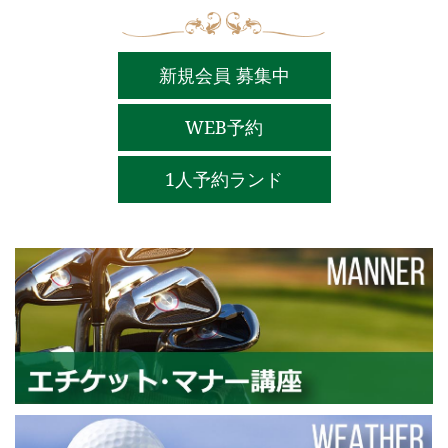
新規会員 募集中
WEB予約
1人予約ランド
エ