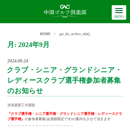
中須ゴルフ倶楽部
HOME
> get_the_archive_title()
月:
2024年9月
2024.09.24
POSTED
ON
クラブ・シニア・グランドシニア・
レディースクラブ選手権参加者募集
のお知らせ
当倶楽部三大競技
『クラブ選手権・シニア選手権・グランドシニア選手権・レディースクラ
ブ選手権』
の参加者募集(会員様限定です)の案内をさせて頂きます
＿＿＿＿＿＿＿＿＿＿＿＿＿＿＿＿＿＿＿