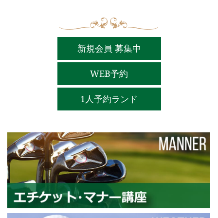
新規会員 募集中
WEB予約
1人予約ランド
エ