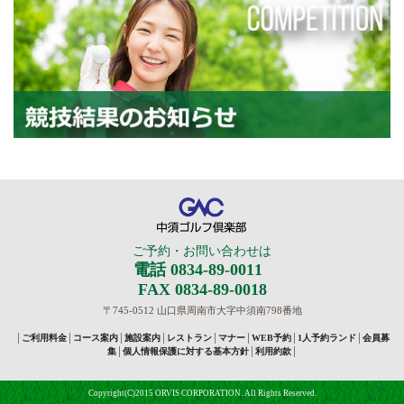
競
中須ゴルフ倶楽部
ご予約・お問い合わせは
電話 0834-89-0011
FAX 0834-89-0018
〒745-0512 山口県周南市大字中須南798番地
│
ご利用料金
│
コース案内
│
施設案内
│
レストラン
│
マナー
│
WEB予約
│
1人予約ランド
│
会員募
集
│
個人情報保護に対する基本方針
│
利用約款
│
Copyright(C)2015 ORVIS CORPORATION. All Rights Reserved.