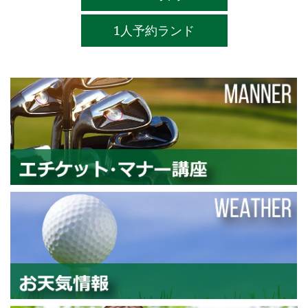
1人予約ランド
エ
お