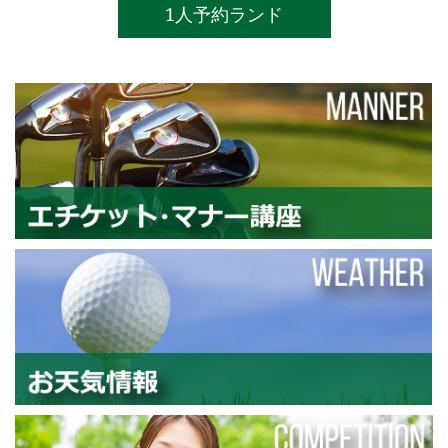
1人予約ランド
エ
お