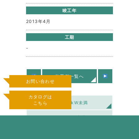
竣工年
2013年4月
工期
-
施工例一覧へ
お問い合わせ
カタログは
住宅用10kW未満
こちら
低圧50kW未満
高圧50kW以上