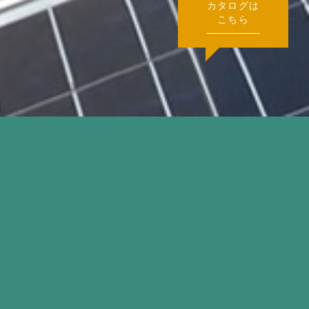
カタログは
こちら
物件名
Y社様（広島