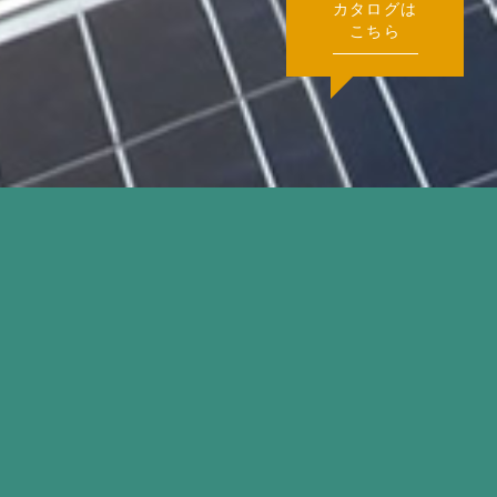
カタログは
こちら
物件名
S社様（広島