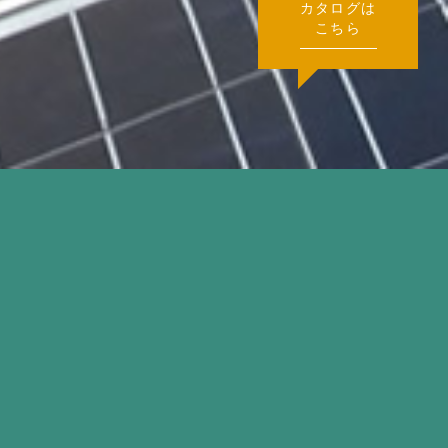
カタログは
こちら
物件名
S様（宮城県）