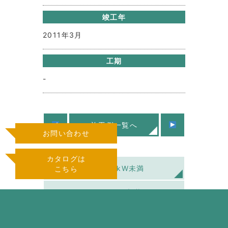
竣工年
2011年3月
工期
-
施工例一覧へ
お問い合わせ
カタログは
住宅用10kW未満
こちら
低圧50kW未満
高圧50kW以上